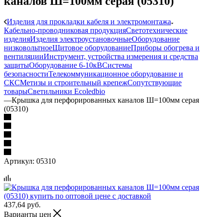
каналов Ш=100мм серая (05310)
Изделия для прокладки кабеля и электромонтажа
Кабельно-проводниковая продукция
Светотехнические
изделия
Изделия электроустановочные
Оборудование
низковольтное
Щитовое оборудование
Приборы обогрева и
вентиляции
Инструмент, устройства измерения и средства
защиты
Оборудование 6-10кВ
Системы
безопасности
Телекоммуникационное оборудование и
СКС
Метизы и строительный крепеж
Сопутствующие
товары
Светильники Ecoledbio
—
Крышка для перфорированных каналов Ш=100мм серая
(05310)
Артикул:
05310
437,64
руб.
Варианты цен