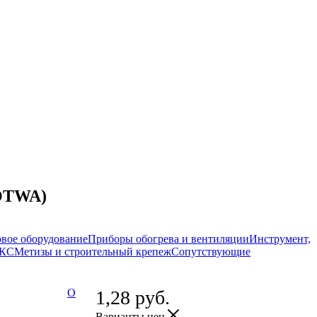
-OTWA)
вое оборудование
Приборы обогрева и вентиляции
Инструмент,
СКС
Метизы и строительный крепеж
Сопутствующие
О
1,28
руб.
Варианты цен