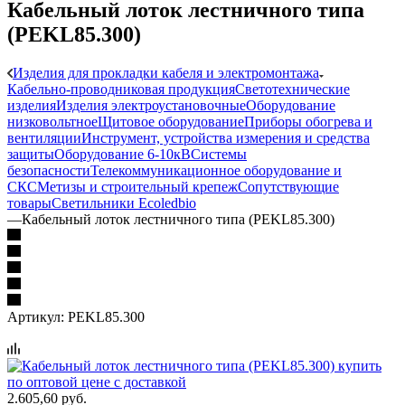
Кабельный лоток лестничного типа
(PEKL85.300)
Изделия для прокладки кабеля и электромонтажа
Кабельно-проводниковая продукция
Светотехнические
изделия
Изделия электроустановочные
Оборудование
низковольтное
Щитовое оборудование
Приборы обогрева и
вентиляции
Инструмент, устройства измерения и средства
защиты
Оборудование 6-10кВ
Системы
безопасности
Телекоммуникационное оборудование и
СКС
Метизы и строительный крепеж
Сопутствующие
товары
Светильники Ecoledbio
—
Кабельный лоток лестничного типа (PEKL85.300)
Артикул:
PEKL85.300
2.605,60
руб.