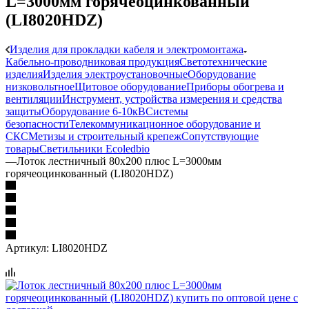
L=3000мм горячеоцинкованный
(LI8020HDZ)
Изделия для прокладки кабеля и электромонтажа
Кабельно-проводниковая продукция
Светотехнические
изделия
Изделия электроустановочные
Оборудование
низковольтное
Щитовое оборудование
Приборы обогрева и
вентиляции
Инструмент, устройства измерения и средства
защиты
Оборудование 6-10кВ
Системы
безопасности
Телекоммуникационное оборудование и
СКС
Метизы и строительный крепеж
Сопутствующие
товары
Светильники Ecoledbio
—
Лоток лестничный 80х200 плюс L=3000мм
горячеоцинкованный (LI8020HDZ)
Артикул:
LI8020HDZ