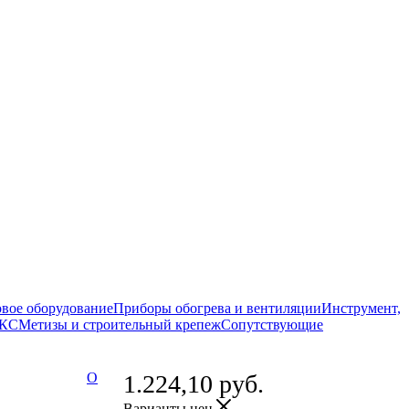
вое оборудование
Приборы обогрева и вентиляции
Инструмент,
СКС
Метизы и строительный крепеж
Сопутствующие
О
1.224,10
руб.
Варианты цен