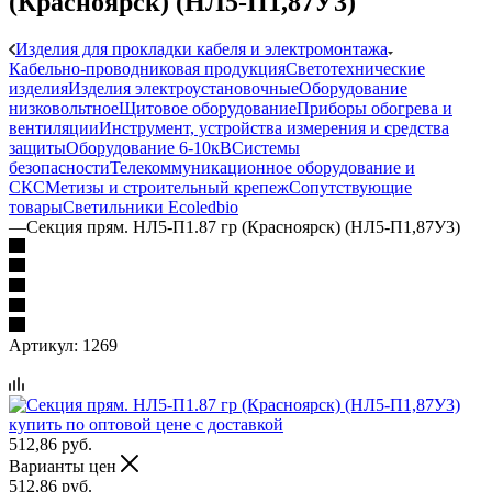
(Красноярск) (НЛ5-П1,87У3)
Изделия для прокладки кабеля и электромонтажа
Кабельно-проводниковая продукция
Светотехнические
изделия
Изделия электроустановочные
Оборудование
низковольтное
Щитовое оборудование
Приборы обогрева и
вентиляции
Инструмент, устройства измерения и средства
защиты
Оборудование 6-10кВ
Системы
безопасности
Телекоммуникационное оборудование и
СКС
Метизы и строительный крепеж
Сопутствующие
товары
Светильники Ecoledbio
—
Секция прям. НЛ5-П1.87 гр (Красноярск) (НЛ5-П1,87У3)
Артикул:
1269
512,86
руб.
Варианты цен
512,86
руб.