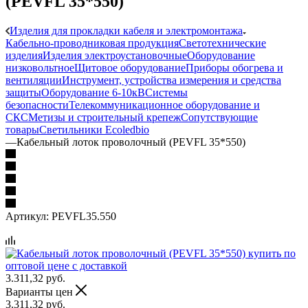
(PEVFL 35*550)
Изделия для прокладки кабеля и электромонтажа
Кабельно-проводниковая продукция
Светотехнические
изделия
Изделия электроустановочные
Оборудование
низковольтное
Щитовое оборудование
Приборы обогрева и
вентиляции
Инструмент, устройства измерения и средства
защиты
Оборудование 6-10кВ
Системы
безопасности
Телекоммуникационное оборудование и
СКС
Метизы и строительный крепеж
Сопутствующие
товары
Светильники Ecoledbio
—
Кабельный лоток проволочный (PEVFL 35*550)
Артикул:
PEVFL35.550
3.311,32
руб.
Варианты цен
3.311,32
руб.