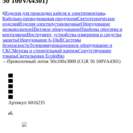
50 100VA4301)
Изделия для прокладки кабеля и электромонтажа
Кабельно-проводниковая продукция
Светотехнические
изделия
Изделия электроустановочные
Оборудование
низковольтное
Щитовое оборудование
Приборы обогрева и
вентиляции
Инструмент, устройства измерения и средства
защиты
Оборудование 6-10кВ
Системы
безопасности
Телекоммуникационное оборудование и
СКС
Метизы и строительный крепеж
Сопутствующие
товары
Светильники Ecoledbio
—
Проволочный лоток 50x100x3000 (CGR 50 100VA4301)
Артикул:
6016235