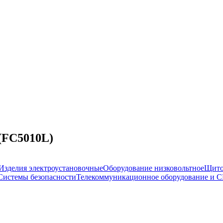
(FC5010L)
Изделия электроустановочные
Оборудование низковольтное
Щито
Системы безопасности
Телекоммуникационное оборудование и 