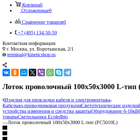
Корзина
0
Отложенные
0
Сравнение товаров
0
+7 (495) 134-50-59
Контактная информация
г. Москва, ул. Воротынская, 2/1
terminal@kineticshop.ru
Лоток проволочный 100х50х3000 L-тип 
Изделия для прокладки кабеля и электромонтажа
Кабельно-проводниковая продукция
Светотехнические изделия
устройства измерения и средства защиты
Оборудование 6-10кВ
товары
Светильники Ecoledbio
—
Лоток проволочный 100х50х3000 L-тип (FC5010L)