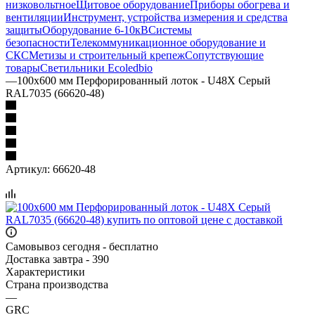
низковольтное
Щитовое оборудование
Приборы обогрева и
вентиляции
Инструмент, устройства измерения и средства
защиты
Оборудование 6-10кВ
Системы
безопасности
Телекоммуникационное оборудование и
СКС
Метизы и строительный крепеж
Сопутствующие
товары
Светильники Ecoledbio
—
100х600 мм Перфорированный лоток - U48X Серый
RAL7035 (66620-48)
Артикул:
66620-48
Самовывоз сегодня - бесплатно
Доставка завтра - 390
Характеристики
Страна производства
—
GRC