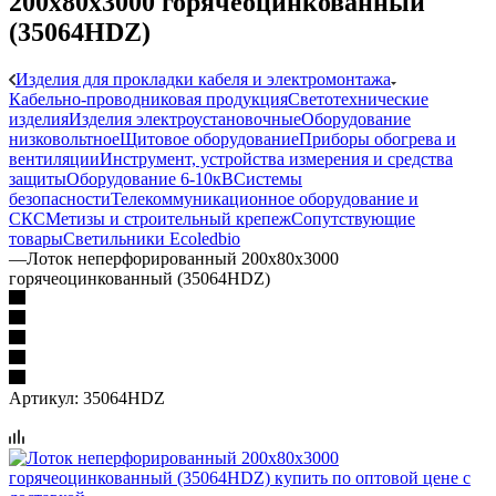
200х80х3000 горячеоцинкованный
(35064HDZ)
Изделия для прокладки кабеля и электромонтажа
Кабельно-проводниковая продукция
Светотехнические
изделия
Изделия электроустановочные
Оборудование
низковольтное
Щитовое оборудование
Приборы обогрева и
вентиляции
Инструмент, устройства измерения и средства
защиты
Оборудование 6-10кВ
Системы
безопасности
Телекоммуникационное оборудование и
СКС
Метизы и строительный крепеж
Сопутствующие
товары
Светильники Ecoledbio
—
Лоток неперфорированный 200х80х3000
горячеоцинкованный (35064HDZ)
Артикул:
35064HDZ