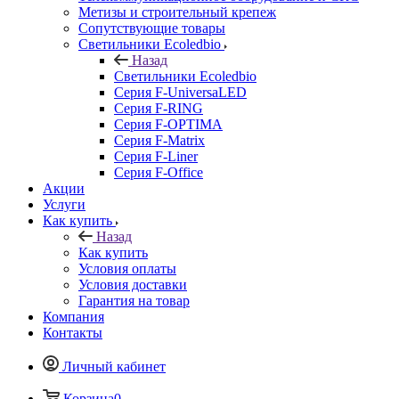
Метизы и строительный крепеж
Сопутствующие товары
Светильники Ecoledbio
Назад
Светильники Ecoledbio
Серия F-UniversaLED
Серия F-RING
Серия F-OPTIMA
Серия F-Matrix
Серия F-Liner
Серия F-Office
Акции
Услуги
Как купить
Назад
Как купить
Условия оплаты
Условия доставки
Гарантия на товар
Компания
Контакты
Личный кабинет
Корзина
0